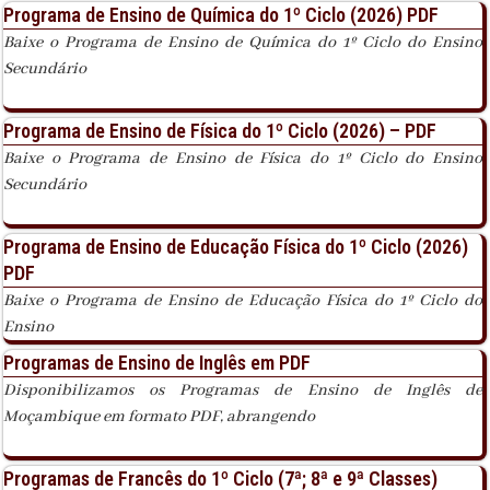
Programa de Ensino de Química do 1º Ciclo (2026) PDF
Baixe o Programa de Ensino de Química do 1º Ciclo do Ensino
Secundário
Programa de Ensino de Física do 1º Ciclo (2026) – PDF
Baixe o Programa de Ensino de Física do 1º Ciclo do Ensino
Secundário
Programa de Ensino de Educação Física do 1º Ciclo (2026)
PDF
Baixe o Programa de Ensino de Educação Física do 1º Ciclo do
Ensino
Programas de Ensino de Inglês em PDF
Disponibilizamos os Programas de Ensino de Inglês de
Moçambique em formato PDF, abrangendo
Programas de Francês do 1º Ciclo (7ª; 8ª e 9ª Classes)