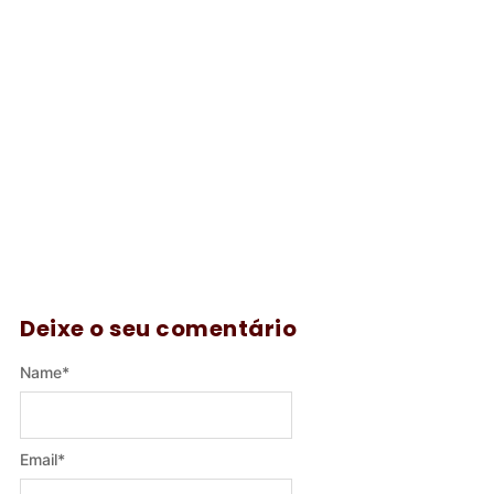
Deixe o seu comentário
Name
*
Email
*