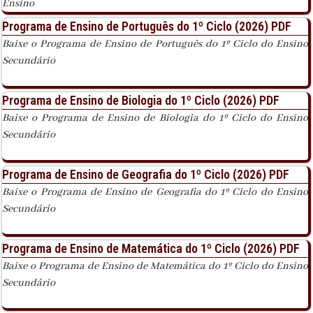
Ensino
Programa de Ensino de Português do 1º Ciclo (2026) PDF
Baixe o Programa de Ensino de Português do 1º Ciclo do Ensino
Secundário
Programa de Ensino de Biologia do 1º Ciclo (2026) PDF
Baixe o Programa de Ensino de Biologia do 1º Ciclo do Ensino
Secundário
Programa de Ensino de Geografia do 1º Ciclo (2026) PDF
Baixe o Programa de Ensino de Geografia do 1º Ciclo do Ensino
Secundário
Programa de Ensino de Matemática do 1º Ciclo (2026) PDF
Baixe o Programa de Ensino de Matemática do 1º Ciclo do Ensino
Secundário