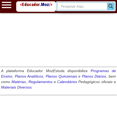
<
Educador
.Moz
/>
A plataforma
Educador MozEstuda
disponibiliza
Programas de
Ensino
,
Planos Analíticos
,
Planos Quinzenais
e
Planos Diários
,
bem
como
Matérias
,
Regulamentos
e
Calendários
Pedagógicos oficiais e
Materiais Diversos
.