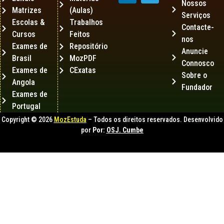
Nossos
Matrizes
(Aulas)
Serviços
Escolas &
Trabalhos
Contacte-
Cursos
Feitos
nos
Exames de
Repositório
Anuncie
Brasil
MozPDF
Connosco
Exames de
CExatas
Sobre o
Angola
Fundador
Exames de
Portugal
Copyright © 2026
MozEstuda
– Todos os direitos reservados. Desenvolvido
por
Por:
OSJ. Cumbe