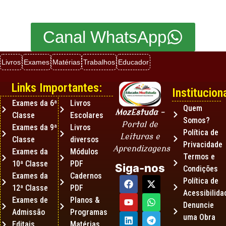
Canal WhatsApp
Livros
Exames
Matérias
Trabalhos
Educador
Links Importantes:
Instituciona
Exames da 6ª
Livros
Quem
MozEstuda
–
Classe
Escolares
Somos?
Portal de
Exames da 9ª
Livros
Política de
Leituras e
Classe
diversos
Privacidade
Aprendizagens
Exames da
Módulos
Termos e
10ª Classe
PDF
Siga-nos
Condições
Exames da
Cadernos
Política de
12ª Classe
PDF
Acessibilida
Exames de
Planos &
Denuncie
Admissão
Programas
uma Obra
Editais
Matérias