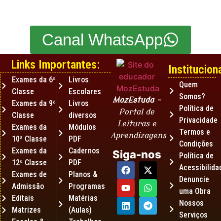
Canal WhatsApp
Links Importantes:
Instituciona
Exames da 6ª
Livros
Quem
Classe
Escolares
Somos?
MozEstuda
–
Exames da 9ª
Livros
Política de
Portal de
Classe
diversos
Privacidade
Leituras e
Exames da
Módulos
Termos e
Aprendizagens
10ª Classe
PDF
Condições
Exames da
Cadernos
Siga-nos
Política de
12ª Classe
PDF
Acessibilida
Exames de
Planos &
Denuncie
Admissão
Programas
uma Obra
Editais
Matérias
Nossos
Matrizes
(Aulas)
Serviços