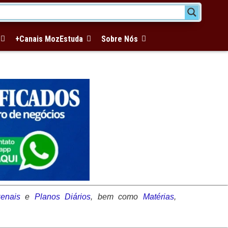
+Canais MozEstuda
Sobre Nós
enais
e
Planos Diários
,
bem como
Matérias
,