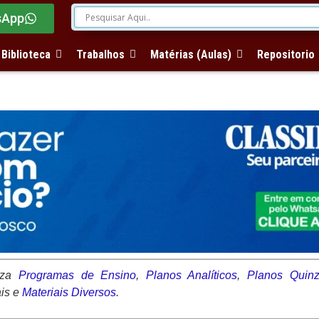
sApp
Biblioteca
Trabalhos
Matérias (Aulas)
Repositorio
liza
Programas de Ensino
,
Planos Analíticos
,
Planos Quinz
ais e
Materiais Diversos
.