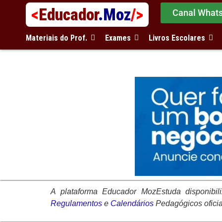
<
Educador
.Moz
/>
Canal What
Materiais do Prof.
Exames
Livros Escolares
A plataforma
Educador MozEstuda
disponibi
Regulamentos
e
Calendários
Pedagógicos ofici