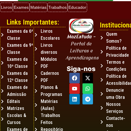
Livros
Exames
Matérias
Trabalhos
Educador
Links Importantes:
Instituciona
Exames da 6ª
Livros
Quem
MozEstuda
–
Classe
Escolares
Somos?
Portal de
Exames da 9ª
Livros
Política de
Leituras e
Classe
diversos
Privacidade
Aprendizagens
Exames da
Módulos
Termos e
10ª Classe
PDF
Siga-nos
Condições
Exames da
Cadernos
Política de
12ª Classe
PDF
Acessibilida
Exames de
Planos &
Denuncie
Admissão
Programas
uma Obra
Editais
Matérias
Nossos
Matrizes
(Aulas)
Serviços
Escolas &
Trabalhos
Contacte-
Cursos
Feitos
nos
Exames de
Repositório