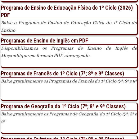
Programa de Ensino de Educação Física do 1º Ciclo (2026)
PDF
Baixe o Programa de Ensino de Educação Física do 1º Ciclo do
Ensino
Programas de Ensino de Inglês em PDF
Disponibilizamos os Programas de Ensino de Inglês de
Moçambique em formato PDF, abrangendo
Programas de Francês do 1º Ciclo (7ª; 8ª e 9ª Classes)
Baixe gratuitamente os Programas de Francês do 1º Ciclo (7ª; 8ª e 9ª
Programa de Geografia do 1º Ciclo (7ª; 8ª e 9ª Classes)
Baixe gratuitamente os Programas de Geografia do 1º Ciclo (7ª; 8ª e
9ª