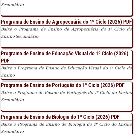
Secundário
Programa de Ensino de Agropecuária do 1º Ciclo (2026) PDF
Baixe o Programa de Ensino de Agropecuária do 1º Ciclo do
Ensino Secundário
Programa de Ensino de Educação Visual do 1º Ciclo (2026)
PDF
Baixe o Programa de Ensino de Educação Visual do 1º Ciclo do
Ensino
Programa de Ensino de Português do 1º Ciclo (2026) PDF
Baixe o Programa de Ensino de Português do 1º Ciclo do Ensino
Secundário
Programa de Ensino de Biologia do 1º Ciclo (2026) PDF
Baixe o Programa de Ensino de Biologia do 1º Ciclo do Ensino
Secundário