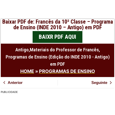
Baixar PDF de: Francês da 10ª Classe – Programa
de Ensino (INDE 2010 – Antigo) em PDF
BAIXR PDF AQUI
Antigo
,
Materiais do Professor de Francês
,
Programas de Ensino (Edição do INDE 2010 - Antigo)
em PDF
HOME
»
PROGRAMAS DE ENSINO
Anterior
Seguinte
PUBLICIDADE