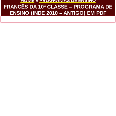
HOME
»
PROGRAMAS DE ENSINO
FRANCÊS DA 10ª CLASSE – PROGRAMA DE
ENSINO (INDE 2010 – ANTIGO) EM PDF