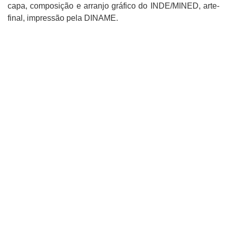
capa, composição e arranjo gráfico do INDE/MINED, arte-
final, impressão pela DINAME.