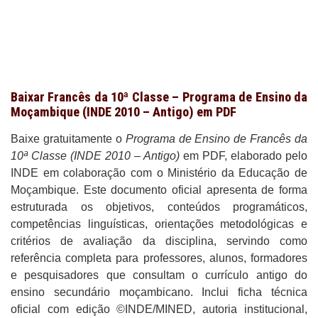
Baixar Francês da 10ª Classe – Programa de Ensino da
Moçambique (INDE 2010 – Antigo) em PDF
Baixe gratuitamente o
Programa de Ensino de Francês da
10ª Classe (INDE 2010 – Antigo)
em PDF, elaborado pelo
INDE em colaboração com o Ministério da Educação de
Moçambique. Este documento oficial apresenta de forma
estruturada os objetivos, conteúdos programáticos,
competências linguísticas, orientações metodológicas e
critérios de avaliação da disciplina, servindo como
referência completa para professores, alunos, formadores
e pesquisadores que consultam o currículo antigo do
ensino secundário moçambicano. Inclui ficha técnica
oficial com edição ©INDE/MINED, autoria institucional,