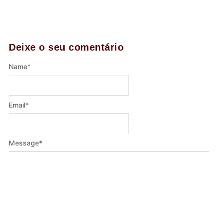
Deixe o seu comentário
Name
*
Email
*
Message
*