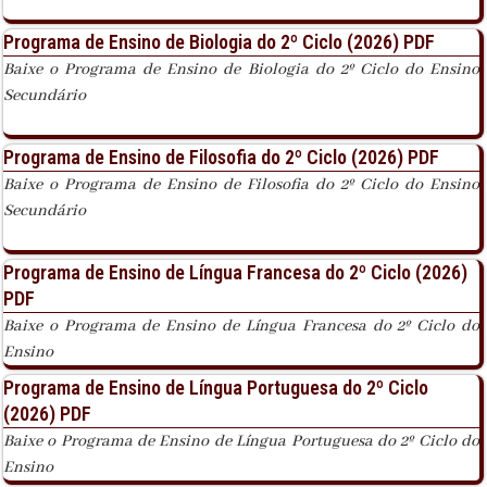
Programa de Ensino de Biologia do 2º Ciclo (2026) PDF
Baixe o Programa de Ensino de Biologia do 2º Ciclo do Ensino
Secundário
Programa de Ensino de Filosofia do 2º Ciclo (2026) PDF
Baixe o Programa de Ensino de Filosofia do 2º Ciclo do Ensino
Secundário
Programa de Ensino de Língua Francesa do 2º Ciclo (2026)
PDF
Baixe o Programa de Ensino de Língua Francesa do 2º Ciclo do
Ensino
Programa de Ensino de Língua Portuguesa do 2º Ciclo
(2026) PDF
Baixe o Programa de Ensino de Língua Portuguesa do 2º Ciclo do
Ensino