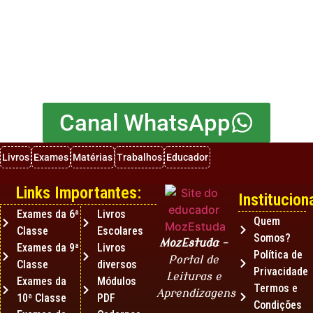
Canal WhatsApp
Livros
Exames
Matérias
Trabalhos
Educador
Links Importantes:
Instituciona
Exames da 6ª
Livros
Quem
Classe
Escolares
Somos?
MozEstuda
–
Exames da 9ª
Livros
Política de
Portal de
Classe
diversos
Privacidade
Leituras e
Exames da
Módulos
Termos e
Aprendizagens
10ª Classe
PDF
Condições