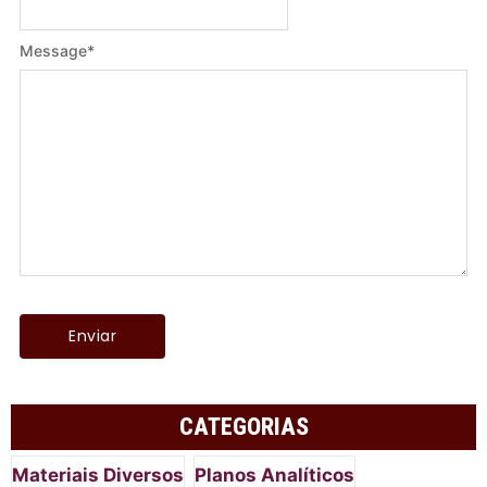
Message
*
CATEGORIAS
Materiais Diversos
Planos Analíticos