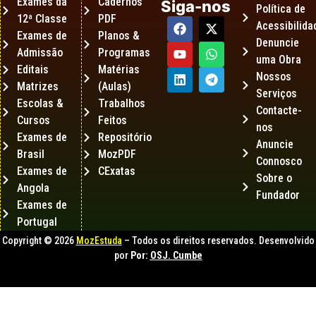
Exames da
Cadernos
Siga-nos
Política de
12ª Classe
PDF
Acessibilida
Exames de
Planos &
Denuncie
Admissão
Programas
uma Obra
Editais
Matérias
Nossos
Matrizes
(Aulas)
Serviços
Escolas &
Trabalhos
Contacte-
Cursos
Feitos
nos
Exames de
Repositório
Anuncie
Brasil
MozPDF
Connosco
Exames de
CExatas
Sobre o
Angola
Fundador
Exames de
Portugal
Copyright © 2026
MozEstuda
– Todos os direitos reservados. Desenvolvido
por
Por:
OSJ. Cumbe