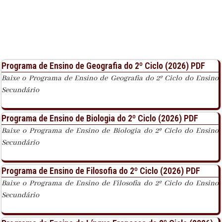
Programa de Ensino de Geografia do 2º Ciclo (2026) PDF
Baixe o Programa de Ensino de Geografia do 2º Ciclo do Ensino
Secundário
Programa de Ensino de Biologia do 2º Ciclo (2026) PDF
Baixe o Programa de Ensino de Biologia do 2º Ciclo do Ensino
Secundário
Programa de Ensino de Filosofia do 2º Ciclo (2026) PDF
Baixe o Programa de Ensino de Filosofia do 2º Ciclo do Ensino
Secundário